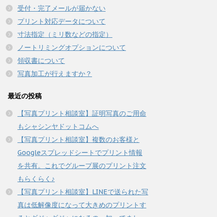
受付・完了メールが届かない
プリント対応データについて
寸法指定（ミリ数などの指定）
ノートリミングオプションについて
領収書について
写真加工が行えますか？
最近の投稿
【写真プリント相談室】証明写真のご用命
もシャシンヤドットコムへ
【写真プリント相談室】複数のお客様と
Googleスプレッドシートでプリント情報
を共有。これでグループ展のプリント注文
もらくらく♪
【写真プリント相談室】LINEで送られた写
真は低解像度になって大きめのプリントす