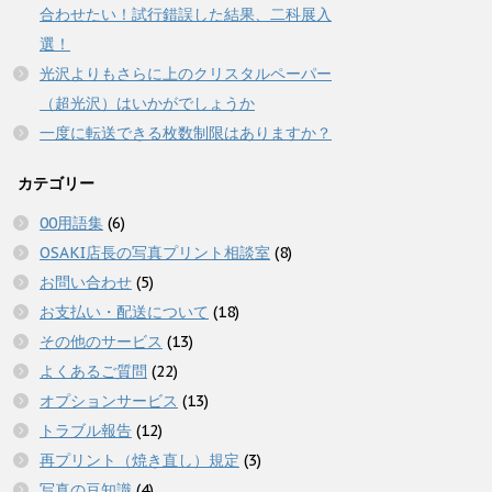
合わせたい！試行錯誤した結果、二科展入
選！
光沢よりもさらに上のクリスタルペーパー
（超光沢）はいかがでしょうか
一度に転送できる枚数制限はありますか？
カテゴリー
00用語集
(6)
OSAKI店長の写真プリント相談室
(8)
お問い合わせ
(5)
お支払い・配送について
(18)
その他のサービス
(13)
よくあるご質問
(22)
オプションサービス
(13)
トラブル報告
(12)
再プリント（焼き直し）規定
(3)
写真の豆知識
(4)