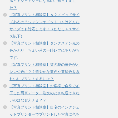
るとギジャギジャになるの、知ってまし
た？
【写真プリント相談室】Ａ２ノビってサイ
ズあるの？シャシンヤドットコムはどんな
サイズでも対応します！（ただしＡ１サイ
ズ以下）
【写真プリント相談室】タングステン光の
色かぶり！ちょい昔の一眼レフにありがち
です。
【写真プリント相談室】菜の花の黄色がオ
レンジ色に？？鮮やかな黄色や黄緑色をき
れいにプリントするには？
【写真プリント相談室】お客様ご自身で加
工した写真データ、注文のとき転送できな
いのはなぜえぇぇ？？
【写真プリント相談室】自宅のインクジェ
ットプリンターでプリントした写真に色を