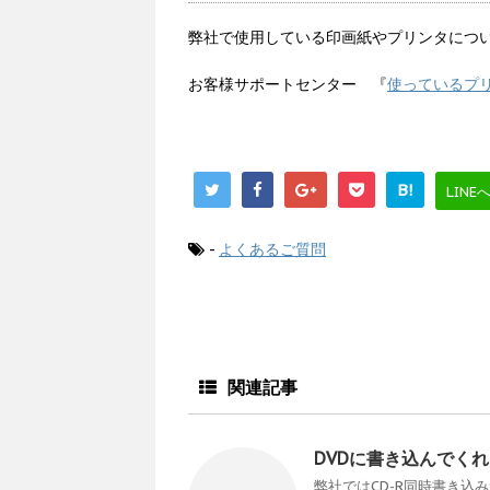
弊社で使用している印画紙やプリンタにつ
お客様サポートセンター 『
使っているプ
B!
LINE
-
よくあるご質問
関連記事
DVDに書き込んでく
弊社ではCD-R同時書き込み