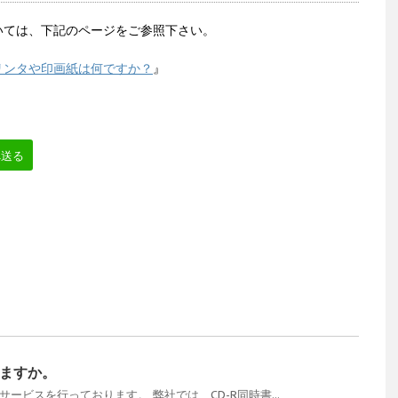
いては、下記のページをご参照下さい。
リンタや印画紙は何ですか？
』
へ送る
れますか。
サービスを行っております。 弊社では、CD-R同時書...