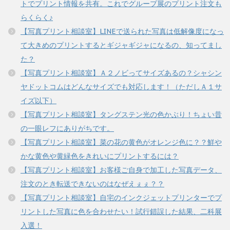
トでプリント情報を共有。これでグループ展のプリント注文も
らくらく♪
【写真プリント相談室】LINEで送られた写真は低解像度になっ
て大きめのプリントするとギジャギジャになるの、知ってまし
た？
【写真プリント相談室】Ａ２ノビってサイズあるの？シャシン
ヤドットコムはどんなサイズでも対応します！（ただしＡ１サ
イズ以下）
【写真プリント相談室】タングステン光の色かぶり！ちょい昔
の一眼レフにありがちです。
【写真プリント相談室】菜の花の黄色がオレンジ色に？？鮮や
かな黄色や黄緑色をきれいにプリントするには？
【写真プリント相談室】お客様ご自身で加工した写真データ、
注文のとき転送できないのはなぜえぇぇ？？
【写真プリント相談室】自宅のインクジェットプリンターでプ
リントした写真に色を合わせたい！試行錯誤した結果、二科展
入選！