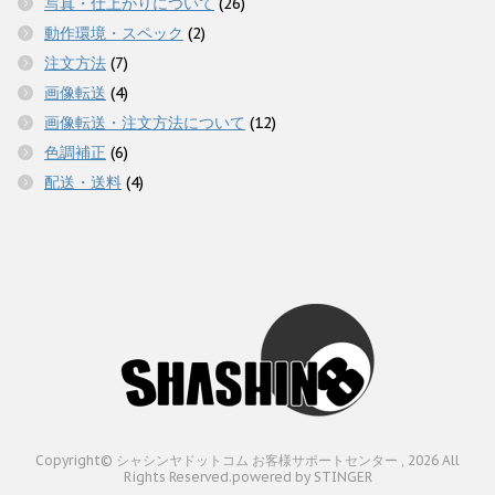
写真・仕上がりについて
(26)
動作環境・スペック
(2)
注文方法
(7)
画像転送
(4)
画像転送・注文方法について
(12)
色調補正
(6)
配送・送料
(4)
Copyright© シャシンヤドットコム お客様サポートセンター , 2026 All
Rights Reserved.
powered by STINGER