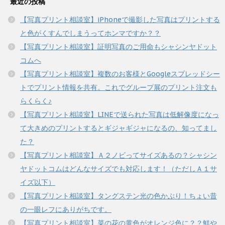
最近の投稿
【写真プリント相談室】iPhoneで撮影した写真はプリントする
と色がくすんでしまうってホンマですか？？
【写真プリント相談室】証明写真のご用命もシャシンヤドット
コムへ
【写真プリント相談室】複数のお客様とGoogleスプレッドシー
トでプリント情報を共有。これでグループ展のプリント注文も
らくらく♪
【写真プリント相談室】LINEで送られた写真は低解像度になっ
て大きめのプリントするとギジャギジャになるの、知ってまし
た？
【写真プリント相談室】Ａ２ノビってサイズあるの？シャシン
ヤドットコムはどんなサイズでも対応します！（ただしＡ１サ
イズ以下）
【写真プリント相談室】タングステン光の色かぶり！ちょい昔
の一眼レフにありがちです。
【写真プリント相談室】菜の花の黄色がオレンジ色に？？鮮や