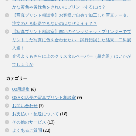
かな黄色や黄緑色をきれいにプリントするには？
【写真プリント相談室】お客様ご自身で加工した写真データ、
注文のとき転送できないのはなぜえぇぇ？？
【写真プリント相談室】自宅のインクジェットプリンターでプ
リントした写真に色を合わせたい！試行錯誤した結果、二科展
入選！
光沢よりもさらに上のクリスタルペーパー（超光沢）はいかが
でしょうか
カテゴリー
00用語集
(6)
OSAKI店長の写真プリント相談室
(9)
お問い合わせ
(5)
お支払い・配送について
(18)
その他のサービス
(13)
よくあるご質問
(22)