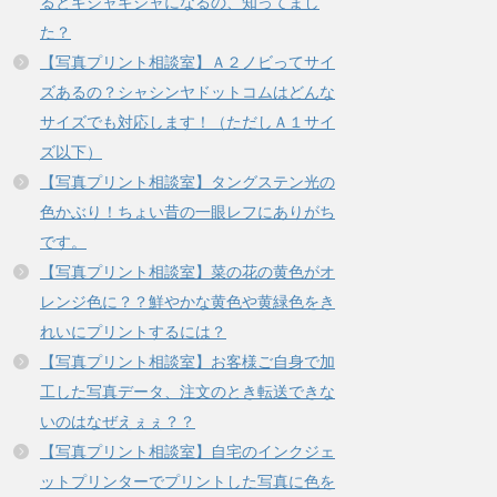
るとギジャギジャになるの、知ってまし
た？
【写真プリント相談室】Ａ２ノビってサイ
ズあるの？シャシンヤドットコムはどんな
サイズでも対応します！（ただしＡ１サイ
ズ以下）
【写真プリント相談室】タングステン光の
色かぶり！ちょい昔の一眼レフにありがち
です。
【写真プリント相談室】菜の花の黄色がオ
レンジ色に？？鮮やかな黄色や黄緑色をき
れいにプリントするには？
【写真プリント相談室】お客様ご自身で加
工した写真データ、注文のとき転送できな
いのはなぜえぇぇ？？
【写真プリント相談室】自宅のインクジェ
ットプリンターでプリントした写真に色を