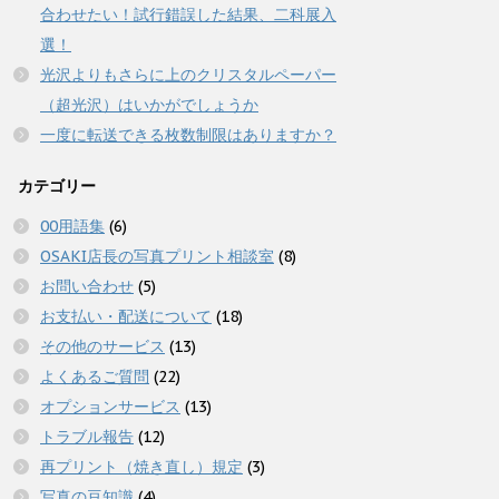
合わせたい！試行錯誤した結果、二科展入
選！
光沢よりもさらに上のクリスタルペーパー
（超光沢）はいかがでしょうか
一度に転送できる枚数制限はありますか？
カテゴリー
00用語集
(6)
OSAKI店長の写真プリント相談室
(8)
お問い合わせ
(5)
お支払い・配送について
(18)
その他のサービス
(13)
よくあるご質問
(22)
オプションサービス
(13)
トラブル報告
(12)
再プリント（焼き直し）規定
(3)
写真の豆知識
(4)