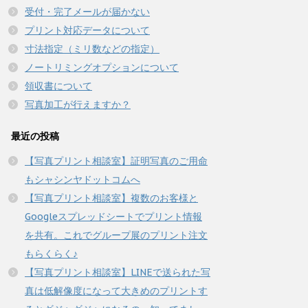
受付・完了メールが届かない
プリント対応データについて
寸法指定（ミリ数などの指定）
ノートリミングオプションについて
領収書について
写真加工が行えますか？
最近の投稿
【写真プリント相談室】証明写真のご用命
もシャシンヤドットコムへ
【写真プリント相談室】複数のお客様と
Googleスプレッドシートでプリント情報
を共有。これでグループ展のプリント注文
もらくらく♪
【写真プリント相談室】LINEで送られた写
真は低解像度になって大きめのプリントす