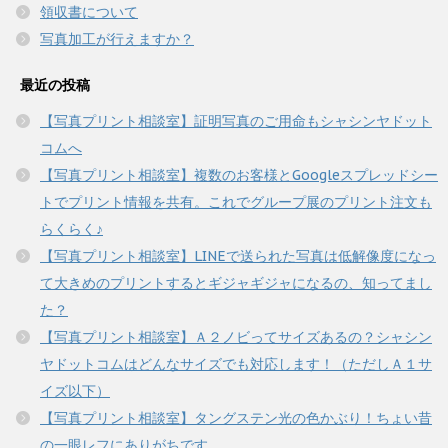
領収書について
写真加工が行えますか？
最近の投稿
【写真プリント相談室】証明写真のご用命もシャシンヤドット
コムへ
【写真プリント相談室】複数のお客様とGoogleスプレッドシー
トでプリント情報を共有。これでグループ展のプリント注文も
らくらく♪
【写真プリント相談室】LINEで送られた写真は低解像度になっ
て大きめのプリントするとギジャギジャになるの、知ってまし
た？
【写真プリント相談室】Ａ２ノビってサイズあるの？シャシン
ヤドットコムはどんなサイズでも対応します！（ただしＡ１サ
イズ以下）
【写真プリント相談室】タングステン光の色かぶり！ちょい昔
の一眼レフにありがちです。