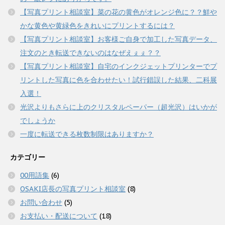
【写真プリント相談室】菜の花の黄色がオレンジ色に？？鮮や
かな黄色や黄緑色をきれいにプリントするには？
【写真プリント相談室】お客様ご自身で加工した写真データ、
注文のとき転送できないのはなぜえぇぇ？？
【写真プリント相談室】自宅のインクジェットプリンターでプ
リントした写真に色を合わせたい！試行錯誤した結果、二科展
入選！
光沢よりもさらに上のクリスタルペーパー（超光沢）はいかが
でしょうか
一度に転送できる枚数制限はありますか？
カテゴリー
00用語集
(6)
OSAKI店長の写真プリント相談室
(8)
お問い合わせ
(5)
お支払い・配送について
(18)