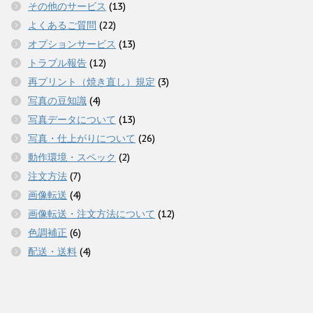
その他のサービス
(13)
よくあるご質問
(22)
オプションサービス
(13)
トラブル報告
(12)
再プリント（焼き直し）規定
(3)
写真の豆知識
(4)
写真データについて
(13)
写真・仕上がりについて
(26)
動作環境・スペック
(2)
注文方法
(7)
画像転送
(4)
画像転送・注文方法について
(12)
色調補正
(6)
配送・送料
(4)