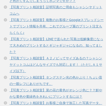
と色がくすんでしまうってホンマですか？？
【写真プリント相談室】証明写真のご用命もシャシンヤドット
コムへ
【写真プリント相談室】複数のお客様とGoogleスプレッドシー
トでプリント情報を共有。これでグループ展のプリント注文も
らくらく♪
【写真プリント相談室】LINEで送られた写真は低解像度になっ
て大きめのプリントするとギジャギジャになるの、知ってまし
た？
【写真プリント相談室】Ａ２ノビってサイズあるの？シャシン
ヤドットコムはどんなサイズでも対応します！（ただしＡ１サ
イズ以下）
【写真プリント相談室】タングステン光の色かぶり！ちょい昔
の一眼レフにありがちです。
【写真プリント相談室】菜の花の黄色がオレンジ色に？？鮮や
かな黄色や黄緑色をきれいにプリントするには？
【写真プリント相談室】お客様ご自身で加工した写真データ、