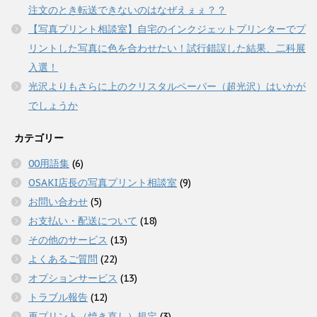
注文のとき転送できないのはなぜえぇぇ？？
【写真プリント相談室】自宅のインクジェットプリンターでプ
リントした写真に色を合わせたい！試行錯誤した結果、二科展
入選！
光沢よりもさらに上のクリスタルペーパー（超光沢）はいかが
でしょうか
カテゴリー
00用語集
(6)
OSAKI店長の写真プリント相談室
(9)
お問い合わせ
(5)
お支払い・配送について
(18)
その他のサービス
(13)
よくあるご質問
(22)
オプションサービス
(13)
トラブル報告
(12)
再プリント（焼き直し）規定
(3)